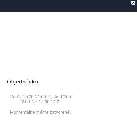
X
láty
Cestoviny
Nápoje
Kontakt
Objednávka
Po-Št
10:00-21:00
Pi, So
10:00-
22:00
Ne
14:00-21:00
Momentálne máme zatvorené...