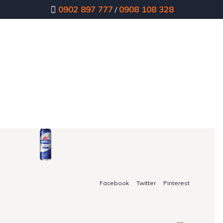
0902 897 777
0908 108 328
/
ov
Pizza
Boxy
Štangle
Denné menu
Minútky
Ša
Facebook
Twitter
Pinterest