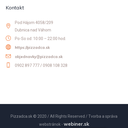
Kontakt
Pod Hájom 4058/209
Dubnica nad Váhom
Po-So od: 10:00 – 22:00 hod.
https://pizzadca.sk
objednavky@pizzadca.sk
0902 897 777 / 0908 108 328
Pizzadca.sk © 2020 / All Rights Reserved / Tvorba a správa
webiner.sk
webstránok -