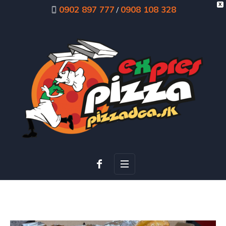
X
0902 897 777
0908 108 328
/