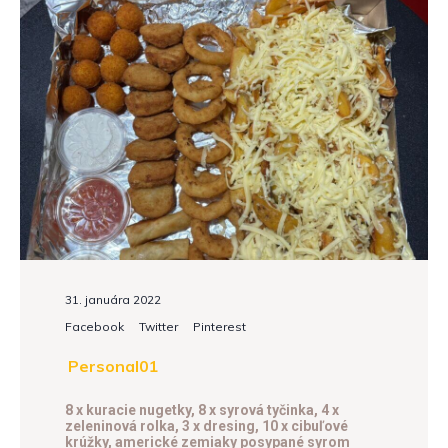
31. januára 2022
Facebook
Twitter
Pinterest
Personal01
8 x kuracie nugetky,
8 x syrová tyčinka,
4 x
zeleninová rolka,
3 x dresing,
10 x cibuľové
krúžky,
americké zemiaky posypané syrom