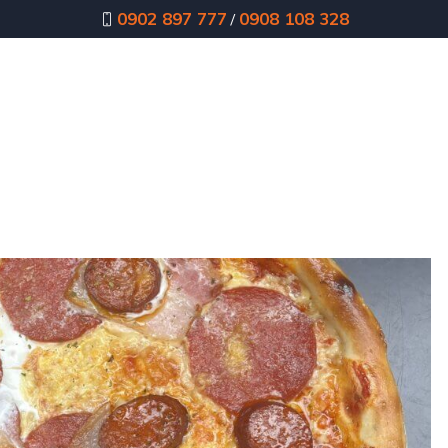
0902 897 777
0908 108 328
/
ov
Pizza
Boxy
Štangle
Denné menu
Minútky
Ša